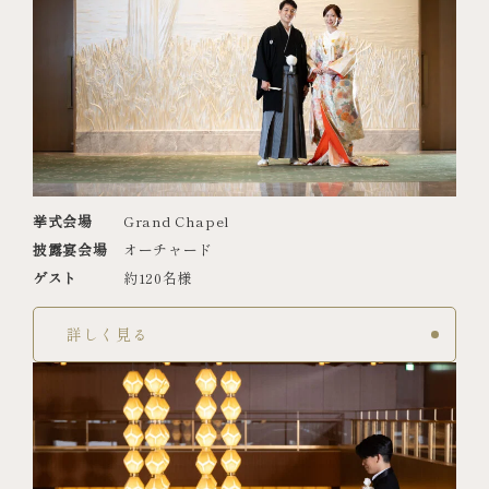
挙式会場
Grand Chapel
披露宴会場
オーチャード
ゲスト
約120名様
詳しく見る