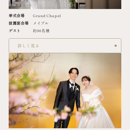
挙式会場
Grand Chapel
披露宴会場
メイプル
ゲスト
約90名様
詳しく見る