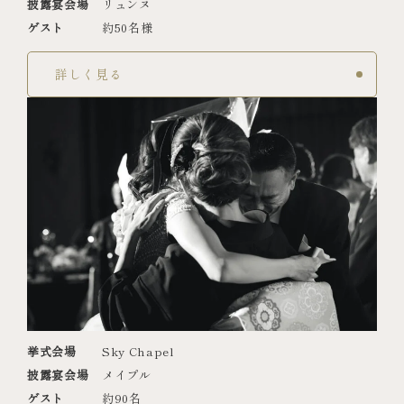
披露宴会場
リュンヌ
ゲスト
約50名様
詳しく見る
挙式会場
Sky Chapel
披露宴会場
メイプル
ゲスト
約90名